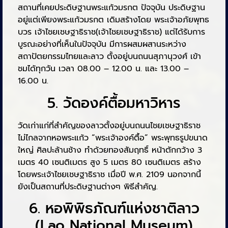
สถานที่เคยประดิษฐานพระแก้วมรกต ปัจจุบัน ประดิษฐาน
อยู่แต่เพียงพระแก้วมรกต เดิมสร้างโดย พระเจ้าอภัยพุทธ
บวร เจ้าไชยเชษฐาธิราช(เจ้าไชยเชษฐาธิราช) แต่ได้รับการ
บูรณะอย่างที่เห็นในปัจจุบัน มีการผสมผสานระหว่าง
สถาปัตยกรรมไทยและลาว ตั้งอยู่บนถนนสุภานุวงศ์ เข้า
ชมได้ทุกวัน เวลา 08.00 – 12.00 น. และ 13.00 –
16.00 น.
5. วัดองค์ตื้อมหาวิหาร
วัดเก่าแก่ที่สำคัญของลาวตั้งอยู่บนถนนไชยเชษฐาธิราช
ไม่ไกลจากหอพระแก้ว “พระเจ้าองค์ตื้อ” พระพุทธรูปขนาด
ใหญ่ ศิลปะล้านช้าง ทำด้วยทองสัมฤทธิ์ หน้าตักกว้าง 3
เมตร 40 เซนติเมตร สูง 5 เมตร 80 เซนติเมตร สร้าง
โดยพระเจ้าไชยเชษฐาธิราช เมื่อปี พ.ศ. 2109 นอกจากนี้
ยังเป็นสถานที่ประดิษฐานต่างๆ พิธีสำคัญ.
6. หอพิพิธภัณฑ์แห่งชาติลาว
(Lao National Museum)