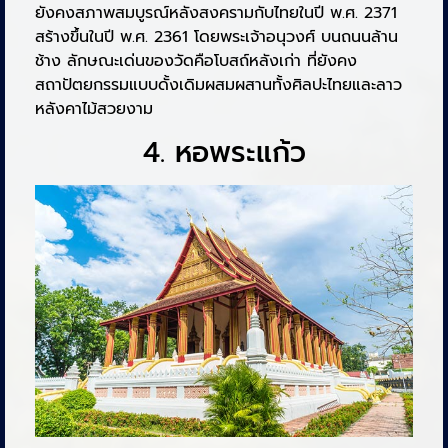
ยังคงสภาพสมบูรณ์หลังสงครามกับไทยในปี พ.ศ. 2371
สร้างขึ้นในปี พ.ศ. 2361 โดยพระเจ้าอนุวงศ์ บนถนนล้าน
ช้าง ลักษณะเด่นของวัดคือโบสถ์หลังเก่า ที่ยังคง
สถาปัตยกรรมแบบดั้งเดิมผสมผสานทั้งศิลปะไทยและลาว
หลังคาไม้สวยงาม
4. หอพระแก้ว