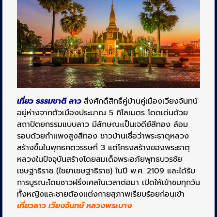
เที่ยว ธรรมชาติ ลาว
สิ่งศักดิ์สิทธิ์คู่บ้านคู่เมืองเวียงจันทน์
อยู่ห่างจากตัวเมืองประมาณ 5 กิโลเมตร โดดเด่นด้วย
สถาปัตยกรรมแบบลาว มีลักษณะเป็นเจดีย์สีทอง ล้อม
รอบด้วยกำแพงสูงสีทอง ชาวบ้านเชื่อว่าพระธาตุหลวง
สร้างขึ้นในพุทธศตวรรษที่ 3 แต่โครงสร้างของพระธาตุ
หลวงในปัจจุบันสร้างโดยสมเด็จพระอภัยพุทธบวรชัย
เชษฐาธิราช (ไชยาเชษฐาธิราช) ในปี พ.ศ. 2109 และได้รับ
การบูรณะโดยชาวฝรั่งเศสในเวลาต่อมา เปิดให้เข้าชมทุกวัน
ทั้งหญิงและชายต้องแต่งกายสุภาพเรียบร้อยก่อนเข้า
เที่ยวลาว เวียงจันทน์ หลวงพระบาง