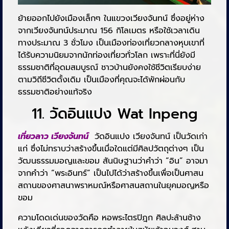
ย้ายออกไปยังเมืองเล็กๆ ในแขวงเวียงจันทน์ ซึ่งอยู่ห่าง
จากเวียงจันทน์ประมาณ 156 กิโลเมตร หรือใช้เวลาเดิน
ทางประมาณ 3 ชั่วโมง เป็นเมืองท่องเที่ยวกลางหุบเขาที่
ได้รับความนิยมจากนักท่องเที่ยวทั่วโลก เพราะที่นี่ยังมี
ธรรมชาติที่อุดมสมบูรณ์ ชาวบ้านยังคงใช้ชีวิตเรียบง่าย
ตามวิถีชีวิตดั้งเดิม เป็นเมืองที่คุณจะได้พักผ่อนกับ
ธรรมชาติอย่างแท้จริง
11. วัดอินแปง Wat Inpeng
เที่ยวลาว เวียงจันทน์
วัดอินแปง เวียงจันทน์ เป็นวัดเก่า
แก่ ซึ่งไม่ทราบว่าสร้างขึ้นเมื่อใดแต่มีศิลปวัตถุต่างๆ เป็น
วัฒนธรรมมอญและขอม สันนิษฐานว่าคำว่า “อิน” อาจมา
จากคำว่า “พระอินทร์” เป็นไปได้ว่าสร้างขึ้นเพื่อเป็นศาสน
สถานของศาสนาพราหมณ์หรือศาสนสถานในยุคมอญหรือ
ขอม
ความโดดเด่นของวัดคือ หอพระไตรปิฎก ศิลปะล้านช้าง