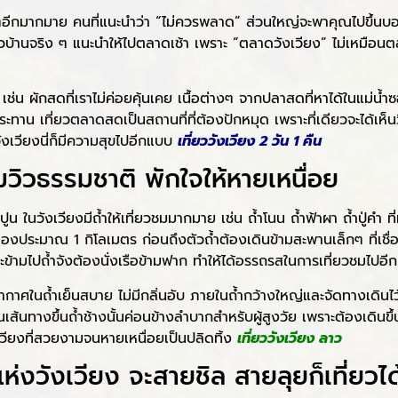
อื่นๆอีกมากมาย คนที่แนะนำว่า “ไม่ควรพลาด” ส่วนใหญ่จะพาคุณไปขึ้น
ชาวบ้านจริง ๆ แนะนำให้ไปตลาดเช้า เพราะ “ตลาดวังเวียง” ไม่เหมือ
น ผักสดที่เราไม่ค่อยคุ้นเคย เนื้อต่างๆ จากปลาสดที่หาได้ในแม่น้ำซ
ทาน เที่ยวตลาดสดเป็นสถานที่ที่ต้องปักหมุด เพราะที่เดียวจะได้เห็น
ังเวียงนี่ก็มีความสุขไปอีกแบบ
เที่ยววังเวียง 2 วัน 1 คืน
มวิวธรรมชาติ พักใจให้หายเหนื่อย
ูน ในวังเวียงมีถ้ำให้เที่ยวชมมากมาย เช่น ถ้ำโนน ถ้ำฟ้าผา ถ้ำปู่คำ ที
องประมาณ 1 กิโลเมตร ก่อนถึงตัวถ้ำต้องเดินข้ามสะพานเล็กๆ ที่เชื่
ะข้ามไปถ้ำจังต้องนั่งเรือข้ามฟาก ทำให้ได้อรรถรสในการเที่ยวชมไปอี
าศในถ้ำเย็นสบาย ไม่มีกลิ่นอับ ภายในถ้ำกว้างใหญ่และจัดทางเดินไว้
ส้นทางขึ้นถ้ำช้างนั้นค่อนข้างลำบากสำหรับผู้สูงวัย เพราะต้องเดินขึ้น
งเวียงที่สวยงามจนหายเหนื่อยเป็นปลิดทิ้ง
เที่ยววังเวียง ลาว
ห่งวังเวียง จะสายชิล สายลุยก็เที่ยวได