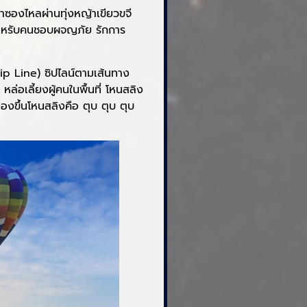
้ำซองไหลผ่านทุ่งหญ้าเขียวขจี
าะสำหรับคนชอบผจญภัย รักการ
Zip Line) ซิปไลน์ตามเส้นทาง
หล่อเลี้ยงผู้คนในพื้นที่ โหนสลิง
องขึ้นโหนสลิงคือ ตุบ ตุบ ตุบ