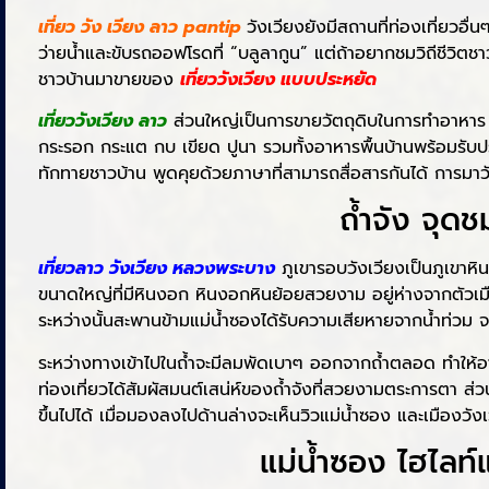
เที่ยว วัง เวียง ลาว pantip
วังเวียงยังมีสถานที่ท่องเที่ยว
ว่ายน้ำและขับรถออฟโรดที่ “บลูลากูน” แต่ถ้าอยากชมวิถีชีวิต
ชาวบ้านมาขายของ
เที่ยววังเวียง แบบประหยัด
เที่ยววังเวียง ลาว
ส่วนใหญ่เป็นการขายวัตถุดิบในการทำอาหาร เช่
กระรอก กระแต กบ เขียด ปูนา รวมทั้งอาหารพื้นบ้านพร้อมรับประ
ทักทายชาวบ้าน พูดคุยด้วยภาษาที่สามารถสื่อสารกันได้ การมาว
ถ้ำจัง จุดช
เที่ยวลาว วังเวียง หลวงพระบาง
ภูเขารอบวังเวียงเป็นภูเขาหินป
ขนาดใหญ่ที่มีหินงอก หินงอกหินย้อยสวยงาม อยู่ห่างจากตัวเมื
ระหว่างนั้นสะพานข้ามแม่น้ำซองได้รับความเสียหายจากน้ำท่วม จ
ระหว่างทางเข้าไปในถ้ำจะมีลมพัดเบาๆ ออกจากถ้ำตลอด ทำให้อาก
ท่องเที่ยวได้สัมผัสมนต์เสน่ห์ของถ้ำจังที่สวยงามตระการตา ส่วนเ
ขึ้นไปได้ เมื่อมองลงไปด้านล่างจะเห็นวิวแม่น้ำซอง และเมืองวั
แม่น้ำซอง ไฮไลท์แ