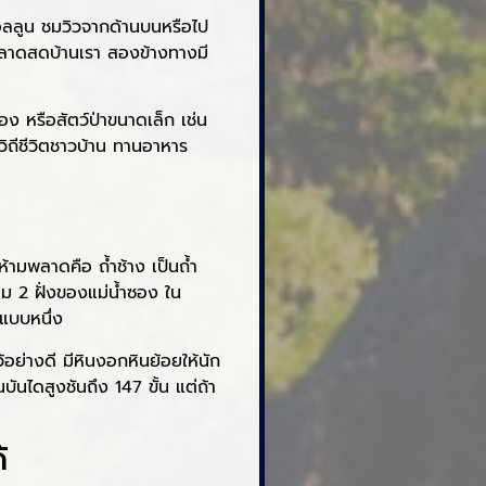
บอลลูน ชมวิวจากด้านบนหรือไป
นตลาดสดบ้านเรา สองข้างทางมี
อง หรือสัตว์ป่าขนาดเล็ก เช่น
วิถีชีวิตชาวบ้าน ทานอาหาร
่ห้ามพลาดคือ ถ้ำช้าง เป็นถ้ำ
อม 2 ฝั่งของแม่น้ำซอง ใน
กแบบหนึ่ง
อย่างดี มีหินงอกหินย้อยให้นัก
บันไดสูงชันถึง 147 ขั้น แต่ถ้า
้