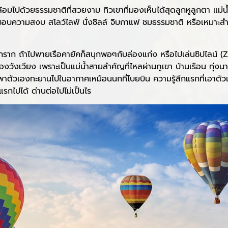
ล้อมไปด้วยธรรมชาติที่สวยงาม ทิวเขาที่มองเห็นได้สุดลูกหูลูกตา แม่น
ั้งคนชอบความสงบ สโลว์ไลฟ์ นั่งชิลล์ จิบกาแฟ ชมธรรมชาติ หรือเหม
ราก ถ้าไปพายเรือคายัคก็สนุกพอๆกับล่องแก่ง หรือไปเล่นซิปไลน์ (
องวังเวียง เพราะเป็นแม่น้ำสายสำคัญที่ไหลผ่านภูเขา บ้านเรือน ทุ่งนา 
ะพาตัวเองทะยานไปในอากาศเหมือนนกที่โบยบิน ความรู้สึกแรกที่เอาตัวเ
แรกไปได้ ด่านต่อไปไม่เป็นไร