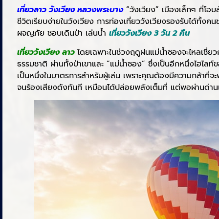
เที่ยวลาว วังเวียง หลวงพระบาง
“วังเวียง” เมืองเล็กๆ ที่โอบ
ชีวิตเรียบง่ายในวังเวียง การท่องเที่ยววังเวียงรองรับได้ท
ผจญภัย ชอบเดินป่า เล่นน้ำ
เที่ยววังเวียง 3 วัน 2 คืน
เที่ยววังเวียง ลาว
โดยเฉพาะในช่วงฤดูฝนแม่น้ำซองจะไหลเชี่ยวก
ธรรมชาติ ผ่านทั้งป่าเขาและ “แม่น้ำซอง” ซึ่งเป็นอีกหนึ่งไฮไลท์ข
เป็นหนึ่งในมาตรการสำหรับผู้เล่น เพราะคุณต้องมีความกล้าที่จ
จนร้องเสียงดังทันที เหมือนได้ปล่อยพลังเต็มที่ แต่พอผ่านด่าน