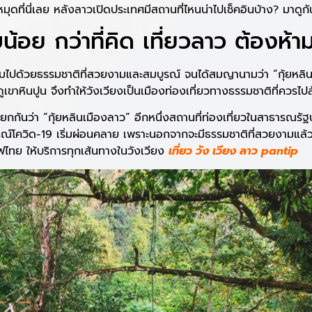
ุดที่นี่เลย หลังลาวเปิดประเทศมีสถานที่ไหนน่าไปเช็คอินบ้าง? มาดูก
บน้อย กว่าที่คิด เที่ยวลาว ต้องห
เต็มไปด้วยธรรมชาติที่สวยงามและสมบูรณ์ จนได้สมญานามว่า “กุ้ยหลินเ
ะภูเขาหินปูน จึงทำให้วังเวียงเป็นเมืองท่องเที่ยวทางธรรมชาติที่ควรไป
กเรียกกันว่า “กุ้ยหลินเมืองลาว” อีกหนึ่งสถานที่ท่องเที่ยวในสาธารณ
รณ์โควิด-19 เริ่มผ่อนคลาย เพราะนอกจากจะมีธรรมชาติที่สวยงามแล้
ไฟไทย ให้บริการทุกเส้นทางในวังเวียง
เที่ยว วัง เวียง ลาว pantip